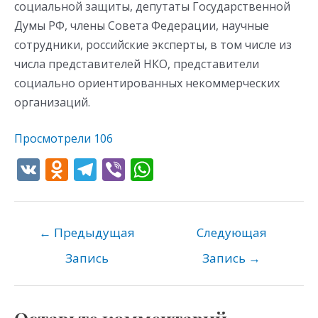
социальной защиты, депутаты Государственной
Думы РФ, члены Совета Федерации, научные
сотрудники, российские эксперты, в том числе из
числа представителей НКО, представители
социально ориентированных некоммерческих
организаций.
Просмотрели
106
V
O
T
Vi
W
K
d
el
b
h
n
e
er
at
o
gr
s
←
Предыдущая
Следующая
kl
a
A
Запись
Запись
→
as
m
p
s
p