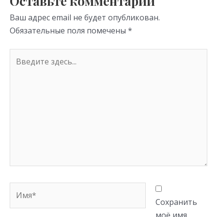
Оставьте комментарий
ni
Ваш адрес email не будет опубликован.
ki
Обязательные поля помечены
*
Введите
здесь...
Имя*
Сохранить
моё имя,