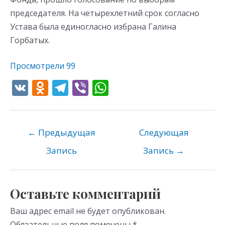
председателя. На четырехлетний срок согласно
Устава была единогласно избрана Галина
Горбатых.
Просмотрели
99
V
O
T
Vi
W
K
d
el
b
h
n
e
er
at
o
gr
s
←
Предыдущая
Следующая
kl
a
A
Запись
Запись
→
as
m
p
s
p
Оставьте комментарий
ni
Ваш адрес email не будет опубликован.
ki
Обязательные поля помечены
*