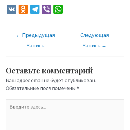
V
O
T
Vi
W
K
d
el
b
h
n
e
er
at
o
gr
s
←
Предыдущая
Следующая
kl
a
A
Запись
Запись
→
as
m
p
s
p
Оставьте комментарий
ni
Ваш адрес email не будет опубликован.
ki
Обязательные поля помечены
*
Введите
здесь...