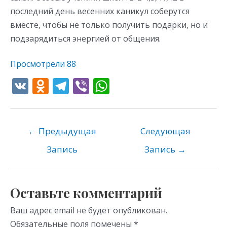
последний день весенних каникул соберутся
вместе, чтобы не только получить подарки, но и
подзарядиться энергией от общения.
Просмотрели
88
V
O
T
Vi
W
K
d
el
b
h
n
e
er
at
o
gr
s
←
Предыдущая
Следующая
kl
a
A
Запись
Запись
→
as
m
p
s
p
Оставьте комментарий
ni
Ваш адрес email не будет опубликован.
ki
Обязательные поля помечены
*