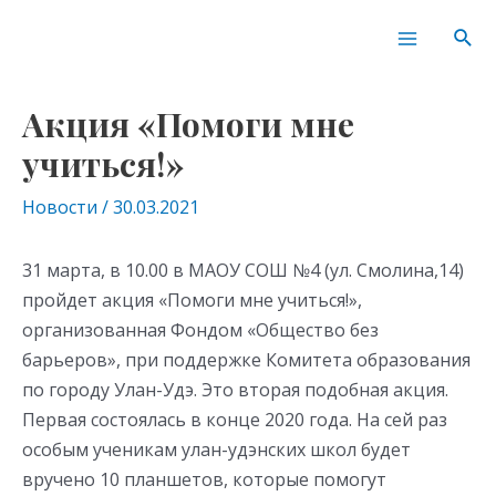
Перейти
Навигация
Main
Пои
к
по
Menu
содержимому
записям
Акция «Помоги мне
учиться!»
Новости
/
30.03.2021
31 марта, в 10.00 в МАОУ СОШ №4 (ул. Смолина,14)
пройдет акция «Помоги мне учиться!»,
организованная Фондом «Общество без
барьеров», при поддержке Комитета образования
по городу Улан-Удэ. Это вторая подобная акция.
Первая состоялась в конце 2020 года. На сей раз
особым ученикам улан-удэнских школ будет
вручено 10 планшетов, которые помогут