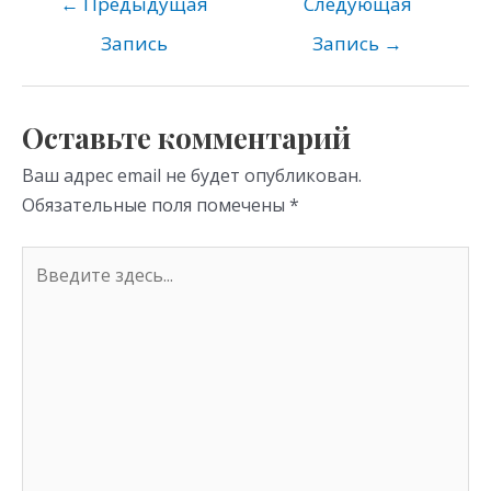
o
gr
s
←
Предыдущая
Следующая
kl
a
A
Запись
Запись
→
as
m
p
s
p
Оставьте комментарий
ni
Ваш адрес email не будет опубликован.
ki
Обязательные поля помечены
*
Введите
здесь...