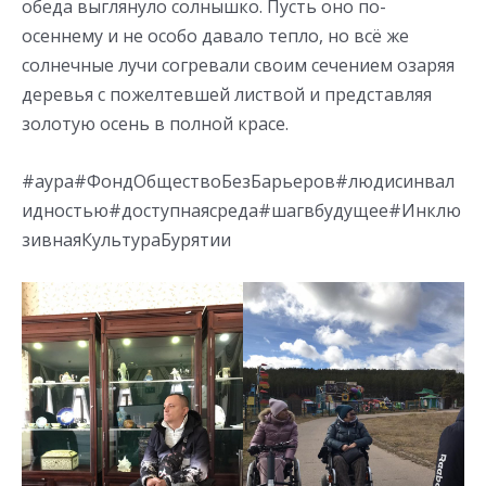
обеда выглянуло солнышко. Пусть оно по-
осеннему и не особо давало тепло, но всё же
солнечные лучи согревали своим сечением озаряя
деревья с пожелтевшей листвой и представляя
золотую осень в полной красе.
#аура#ФондОбществоБезБарьеров#людисинвал
идностью#доступнаясреда#шагвбудущее#Инклю
зивнаяКультураБурятии