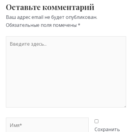
s
p
Оставьте комментарий
ni
Ваш адрес email не будет опубликован.
ki
Обязательные поля помечены
*
Введите
здесь...
Имя*
Сохранить