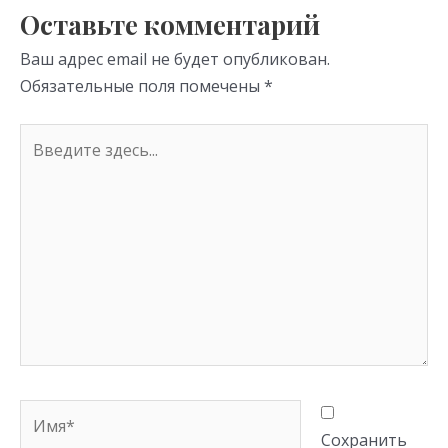
s
p
Оставьте комментарий
ni
Ваш адрес email не будет опубликован.
ki
Обязательные поля помечены
*
Введите
здесь...
Имя*
Сохранить