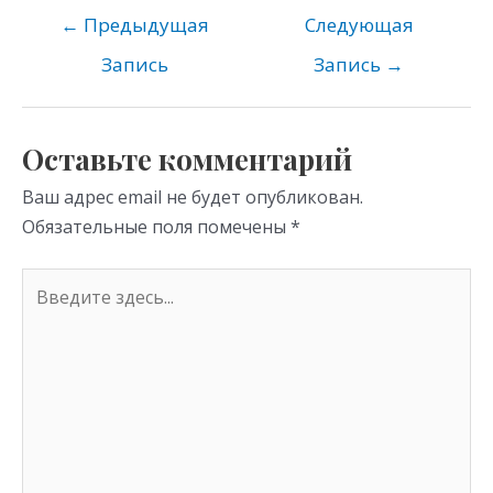
o
gr
s
←
Предыдущая
Следующая
kl
a
A
Запись
Запись
→
as
m
p
s
p
Оставьте комментарий
ni
Ваш адрес email не будет опубликован.
ki
Обязательные поля помечены
*
Введите
здесь...