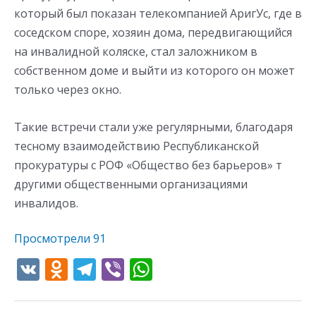
который был показан телекомпанией АригУс, где в
соседском споре, хозяин дома, передвигающийся
на инвалидной коляске, стал заложником в
собственном доме и выйти из которого он может
только через окно.
Такие встречи стали уже регулярными, благодаря
тесному взаимодействию Республиканской
прокуратуры с РОФ «Общество без барьеров» т
другими общественными организациями
инвалидов.
Просмотрели
91
V
O
T
Vi
W
K
d
el
b
h
n
e
er
at