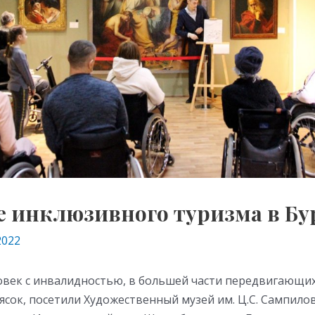
е инклюзивного туризма в Б
2022
еловек с инвалидностью, в большей части передвигающ
сок, посетили Художественный музей им. Ц.С. Сампилов