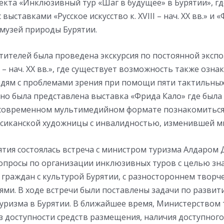
кта «Инклюзивный тур «Шаг в будущее» в Бурятии», гд
выставками «Русское искусство к. XVIII – нач. XX вв.» и 
 музей природы Бурятии.
тителей была проведена экскурсия по постоянной экспо
II – нач. XX вв.», где существует возможность также озна
дям с проблемами зрения при помощи пяти тактильных
но была представлена выставка «Фрида Кало» где была
современном мультимедийном формате познакомиться
сиканской художницы с инвалидностью, изменившей ми
ятия состоялась встреча с министром туризма Алдаром
опросы по организации инклюзивных туров с целью зн
граждан с культурой Бурятии, с разностороннем творч
ями. В ходе встречи были поставлены задачи по разви
уризма в Бурятии. В ближайшее время, Министерством 
 доступности средств размещения, наличия доступного