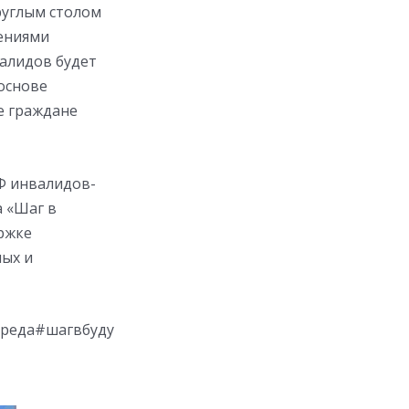
круглым столом
дениями
алидов будет
основе
е граждане
Ф инвалидов-
а «Шаг в
ржке
ых и
реда#шагвбуду