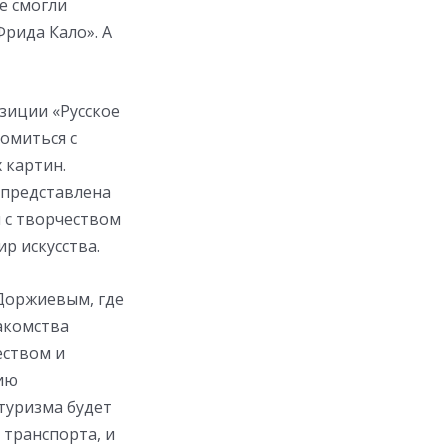
е смогли
«Фрида Кало». А
зиции «Русское
комиться с
 картин.
 представлена
 с творчеством
р искусства.
 Доржиевым, где
акомства
еством и
тию
туризма будет
 транспорта, и