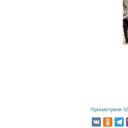
Просмотрели
12
V
O