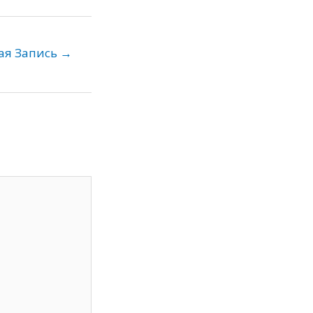
ая Запись
→