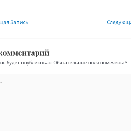
l
b
h
e
er
at
gr
s
ая Запись
Следующ
a
A
m
p
p
 комментарий
 не будет опубликован.
Обязательные поля помечены
*