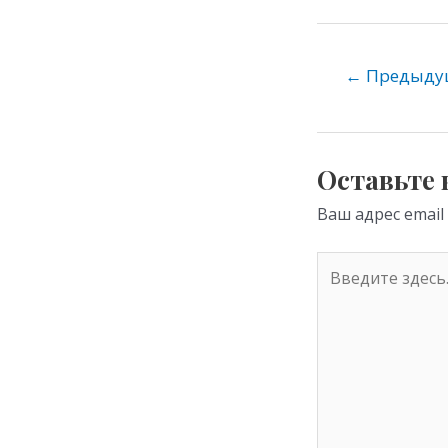
K
d
e
n
o
←
Предыдущ
kl
as
s
Оставьте
ni
Ваш адрес email
ki
Введите
здесь...