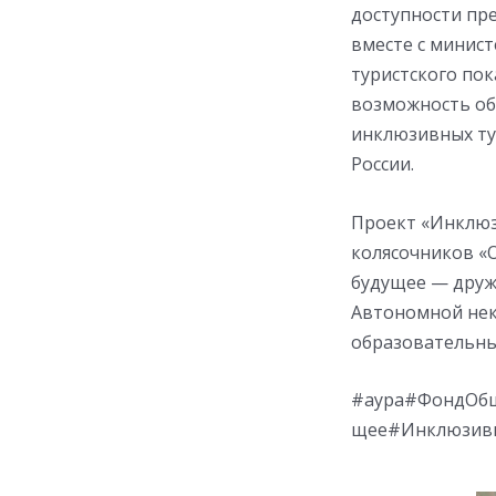
доступности пре
вместе с минис
туристского по
возможность об
инклюзивных ту
России.
Проект «Инклюз
колясочников «
будущее — друж
Автономной нек
образовательны
#аура#ФондОбщ
щее#Инклюзивн