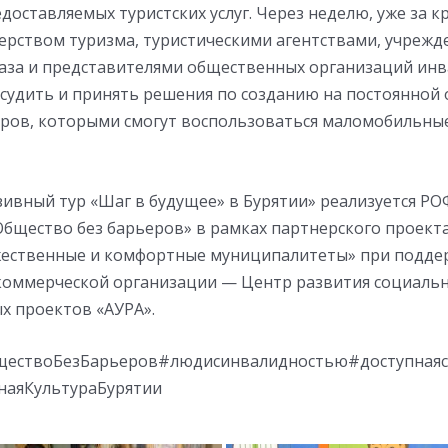
доставляемых туристских услуг. Через неделю, уже за 
терством туризма, туристическими агентствами, учреж
каза и представителями общественных организаций инв
судить и принять решения по созданию на постоянной 
ров, которыми смогут воспользоваться маломобильны
ивный тур «Шаг в будущее» в Бурятии» реализуется РО
Общество без барьеров» в рамках партнерского проект
ественные и комфортные муниципалитеты» при подде
оммерческой организации — Центр развития социальн
х проектов «АУРА».
ествоБезБарьеров#людисинвалидностью#доступнаяс
аяКультураБурятии