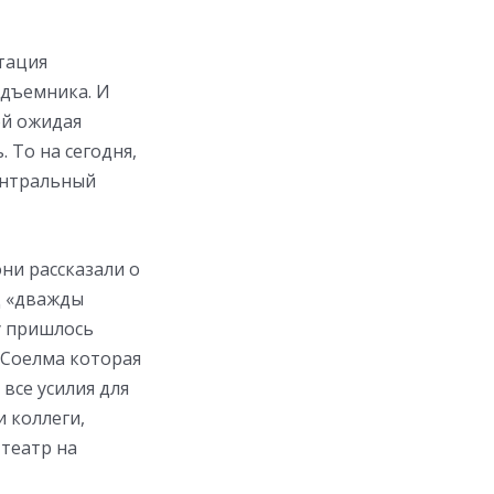
тация
одъемника. И
ой ожидая
 То на сегодня,
центральный
ни рассказали о
д «дважды
у пришлось
 Соелма которая
все усилия для
и коллеги,
театр на