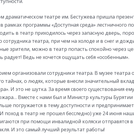
ступности.
ком драматическом театре им. Бестужева пришла презен
 в рамках программы «Доступная среда» лестничного п
одить в театр приходилось через запасную дверь, пор
сотрудника театра, при чем на холоде и в снег и дождь.
ьные зрители, можно в театр попасть спокойно через 
нь радует! Ведь не хочется ощущать себя «особенным».
ием организовали сотрудники театра. В музее театра о
его тайнах, о людях, которые внесли значительный вкла
ра». И это не шутка. За время своего существования ем
ожара… Вместе с нами был и Министр культуры Бурятии
льше погружается в тему доступности и предпринимает 
И поход в театр не прошел бесследно) уже 24 июня наш
игаются при помощи инвалидной коляски отправятся в 
кля. И это самый лучший результат работы!