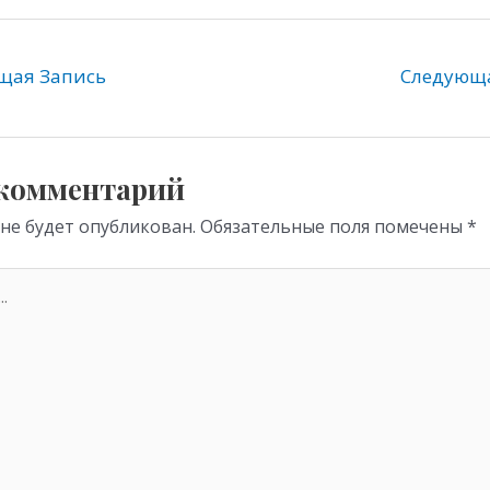
l
b
h
e
er
at
gr
s
ая Запись
Следующ
a
A
m
p
p
 комментарий
 не будет опубликован.
Обязательные поля помечены
*