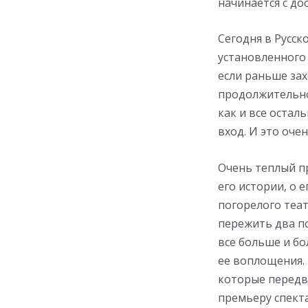
начинается с до
Сегодня в Русс
установленного
если раньше зах
продолжительно 
как и все остал
вход. И это оче
Очень теплый пр
его истории, о 
погорелого теат
пережить два п
все больше и бо
ее воплощения. 
которые передв
премьеру спекта