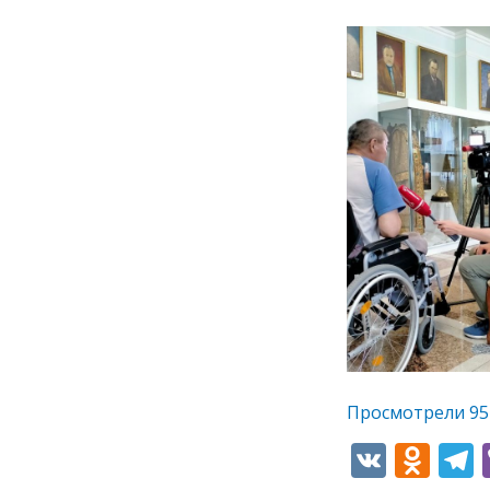
Просмотрели
95
V
O