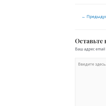
K
d
e
n
o
←
Предыдущ
kl
as
s
Оставьте
ni
Ваш адрес email
ki
Введите
здесь...