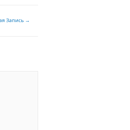
ая Запись
→