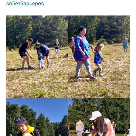
воБезБарьеров