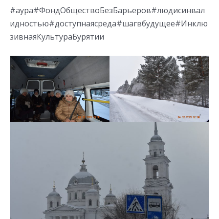
#аура#ФондОбществоБезБарьеров#людисинвал
идностью#доступнаясреда#шагвбудущее#Инклю
зивнаяКультураБурятии