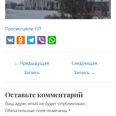
Просмотрели
137
V
O
T
Vi
W
K
d
el
b
h
n
e
er
at
o
gr
s
←
Предыдущая
Следующая
kl
a
A
Запись
Запись
→
as
m
p
s
p
Оставьте комментарий
ni
Ваш адрес email не будет опубликован.
ki
Обязательные поля помечены
*