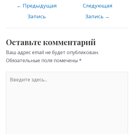
o
gr
s
←
Предыдущая
Следующая
kl
a
A
Запись
Запись
→
as
m
p
s
p
Оставьте комментарий
ni
Ваш адрес email не будет опубликован.
ki
Обязательные поля помечены
*
Введите
здесь...