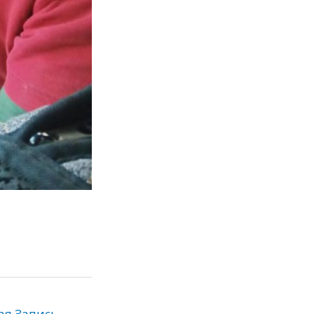
ая Запись
→