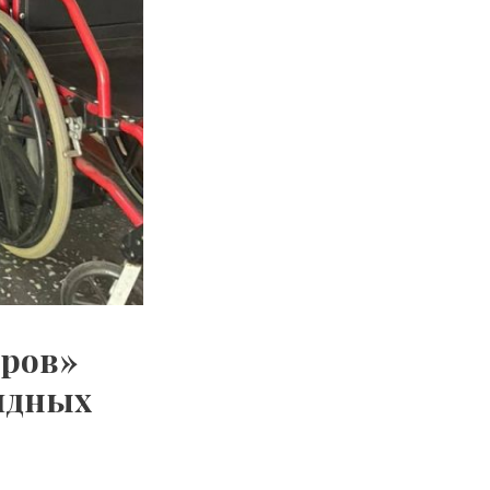
еров»
идных