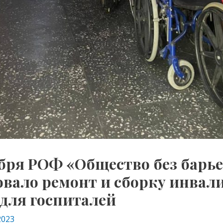
ября РОФ «Общество без барь
овало ремонт и сборку инвал
 для госпиталей
2023