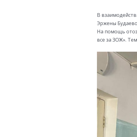
В взаимодейств
Эржены Будаево
На помощь отоз
все за ЗОЖ». Те