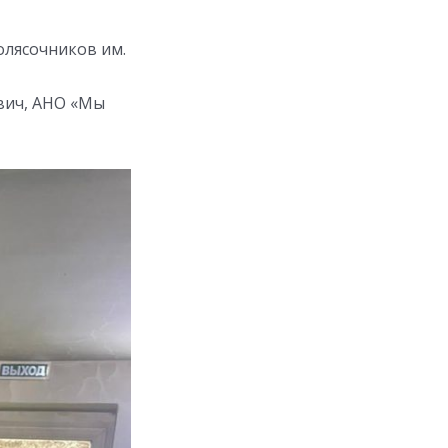
лясочников им.
вич, АНО «Мы