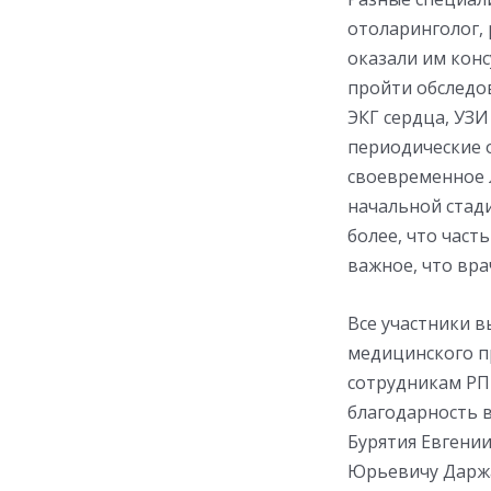
отоларинголог,
оказали им кон
пройти обследо
ЭКГ сердца, УЗ
периодические 
своевременное л
начальной стад
более, что час
важное, что вра
Все участники 
медицинского п
сотрудникам РП
благодарность 
Бурятия Евгени
Юрьевичу Даржа