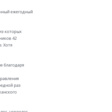
онный ежегодный
из которых
ников 42
. Хотя
е благодаря
правления
редной раз
канского
лог, невролог,