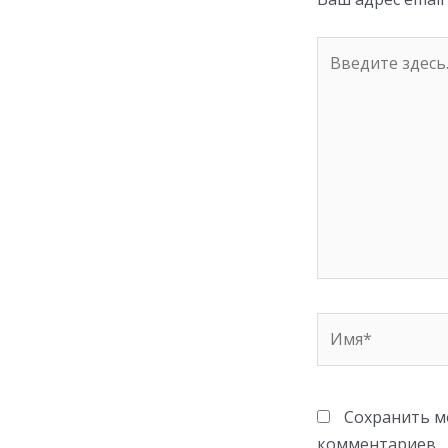
ki
Введите
здесь...
Имя*
Сохранить мо
комментариев.