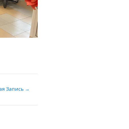
ая Запись
→