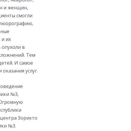
н и женщин,
циенты смогли
флюорографию,
бные
 и их
 опухоли в
сложнений. Тем
етей. И самое
 оказания услуг.
роведение
ники №3,
 Огромную
еспублики
 центра Зорикто
ки №3.