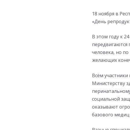
18 ноября в Ре
«День репродук
В этом году к 
передвигаются п
человека, но по
желающих конеч
Всём участники
Министерству з
перинатальному
социальной защи
оказывают огро
базового медици
Разные специали