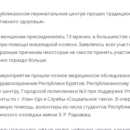
спубликанском перинатальном центре прошел традици
тивного здоровья».
24 женщинам присоединились 13 мужчин, в большинстве 
ри помощи инвалидной коляски. Заявлялось всех участ
 разным причинам некоторые не смогли принять участие
но гораздо больше.
 мероприятия прошли полное медицинское обследовани
дравоохранения Республики Бурятия, Республиканскому
 центру, Городской поликлиники №3 при поддержке У
ты по г. Улан-Удэ и Службы «Социальное такси». В оче
мную помощь, волонтеры из числа студентов Республи
нского колледжа имени Э. Р. Раднаева.
сты (гинеколог, офтальмолог, нефролог, уролог, кардио