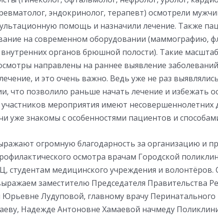
 ревматолог, эндокринолог, терапевт) осмотрели мужчи
сультационную помощь и назначили лечение. Также па
вание на современном оборудовании (маммографию, 
И внутренних органов брюшной полости). Такие масшта
осмотры направлены на раннее выявление заболеваний
ечение, и это очень важно. Ведь уже не раз выявлялись
ии, что позволило раньше начать лечение и избежать о
ть участников мероприятия имеют несовершеннолетних д
чи уже знакомы с особенностями пациентов и способами
выражают огромную благодарность за организацию и п
рофилактического осмотра врачам Городской поликли
Ц, студентам медицинского учреждения и волонтёров.
выражаем заместителю Председателя Правительства Р
и Юрьевне Лудуповой, главному врачу Перинатального
еву, Надежде Антоновне Хамаевой начмеду Поликлини