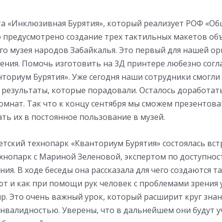
та «Инклюзивная Бурятия», который реализует РОФ «Об
о предусмотрено создание трех тактильных макетов об
го музея народов Забайкалья. Это первый для нашей о
ения. Помочь изготовить на 3Д принтере любезно согл
нториум Бурятия». Уже сегодня наши сотрудники смогли
результаты, которые порадовали. Осталось доработат
омнат. Так что к концу сентября мы сможем презентов
ть их в постоянное пользование в музей.
етский технопарк «Кванториум Бурятия» состоялась вст
нопарк с Мариной Зеленовой, экспертом по доступност
ия. В ходе беседы она рассказала для чего создаются т
т и как при помощи рук человек с проблемами зрения 
. Это очень важный урок, который расширит круг знан
инвалидностью. Уверены, что в дальнейшем они будут 