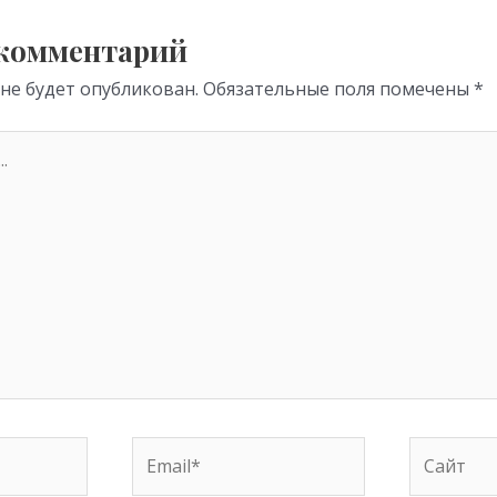
m
p
p
 комментарий
 не будет опубликован.
Обязательные поля помечены
*
Email*
Сайт