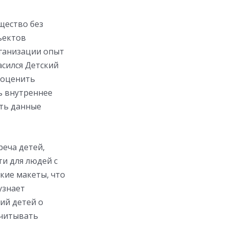
щество без
ъектов
рганизации опыт
асился Детский
 оценить
ь внутреннее
ать данные
реча детей,
и для людей с
акие макеты, что
узнает
ий детей о
учитывать