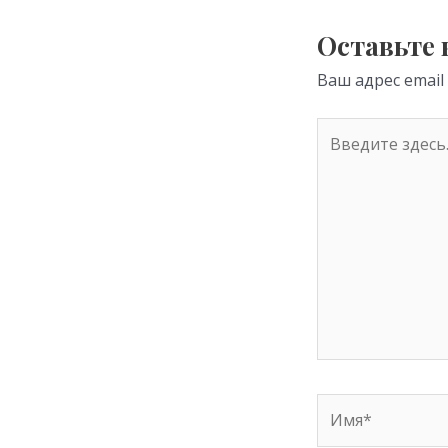
as
s
Оставьте
ni
Ваш адрес email
ki
Введите
здесь...
Имя*