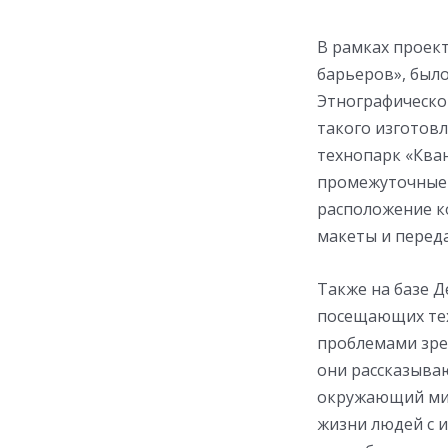
В рамках проек
барьеров», был
Этнографическо
такого изготовл
технопарк «Ква
промежуточные 
расположение к
макеты и переда
Также на базе Д
посещающих тех
проблемами зрен
они рассказываю
окружающий мир
жизни людей с 