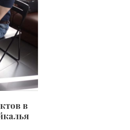
ктов в
йкалья