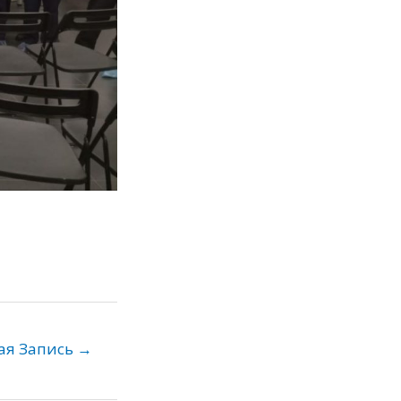
ая Запись
→