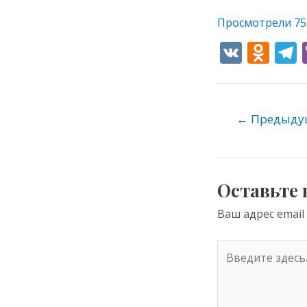
Просмотрели
75
V
O
K
d
e
n
o
←
Предыдущ
kl
as
s
Оставьте
ni
Ваш адрес email
ki
Введите
здесь...