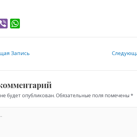
T
Vi
W
l
b
h
e
er
at
gr
s
ая Запись
Следующ
a
A
m
p
p
 комментарий
 не будет опубликован.
Обязательные поля помечены
*