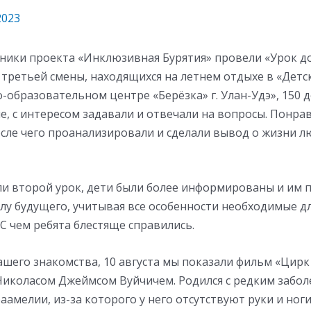
2023
дники проекта «Инклюзивная Бурятия» провели «Урок д
 третьей смены, находящихся на летнем отдыхе в «Дет
образовательном центре «Берёзка» г. Улан-Удэ», 150 
е, с интересом задавали и отвечали на вопросы. Понра
сле чего проанализировали и сделали вывод о жизни л
ли второй урок, дети были более информированы и им 
у будущего, учитывая все особенности необходимые дл
С чем ребята блестяще справились.
шего знакомства, 10 августа мы показали фильм «Цирк
 Николасом Джеймсом Вуйчичем. Родился с редким забо
амелии, из-за которого у него отсутствуют руки и ноги