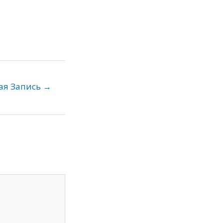
ая Запись
→