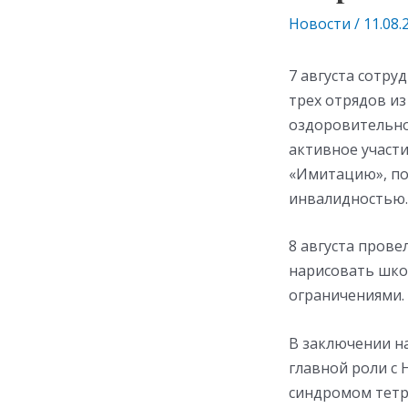
Новости
/
11.08.
7 августа сотру
трех отрядов из
оздоровительно-
активное участи
«Имитацию», по
инвалидностью.
8 августа прове
нарисовать школ
ограничениями. 
В заключении на
главной роли с
синдромом тетра