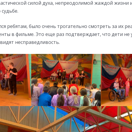
тастической силой духа, непреодолимой жаждой жизни 
 судьбе.
ся ребятам, было очень трогательно смотреть за их ре
нты в фильме. Это еще раз подтверждает, что дети не 
 видят несправедливость.