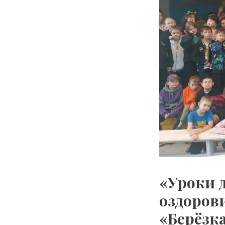
«Уроки д
оздоров
«Берёзк