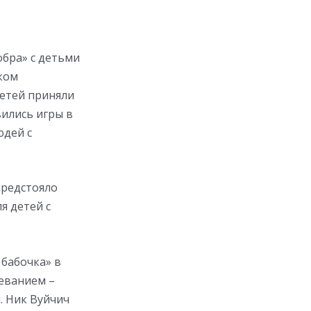
обра» с детьми
ском
детей приняли
вились игры в
юдей с
предстояло
я детей с
 бабочка» в
леванием –
. Ник Вуйчич