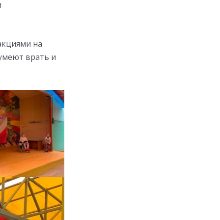
и
акциями на
умеют врать и