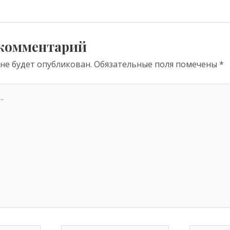
a
A
m
p
p
 комментарий
 не будет опубликован.
Обязательные поля помечены
*