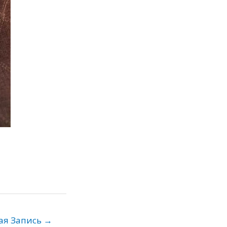
ая Запись
→