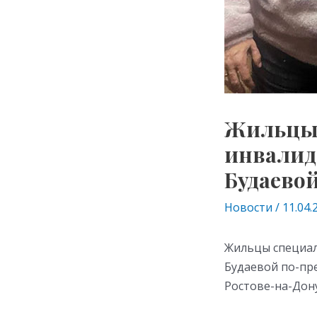
Жильцы 
инвалид
Будаево
Новости
/
11.04.
Жильцы специал
Будаевой по-пре
Ростове-на-Дону