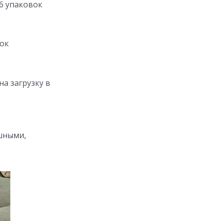
 6 упаковок
бок
а загрузку в
шными,