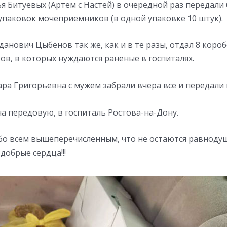
ья Битуевых (Артем с Настей) в очередной раз передали
упаковок мочеприемников (в одной упаковке 10 штук).
анович Цыбенов так же, как и в те разы, отдал 8 коро
в, в которых нуждаются раненые в госпиталях.
а Григорьевна с мужем забрали вчера все и передали н
на передовую, в госпиталь Ростова-на-Дону.
бо всем вышеперечисленным, что не остаются равноду
добрые сердца!!!