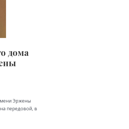
о дома
жены
имени Эржены
на передовой, в