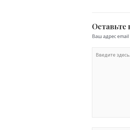
kl
as
s
Оставьте
ni
Ваш адрес email
ki
Введите
здесь...