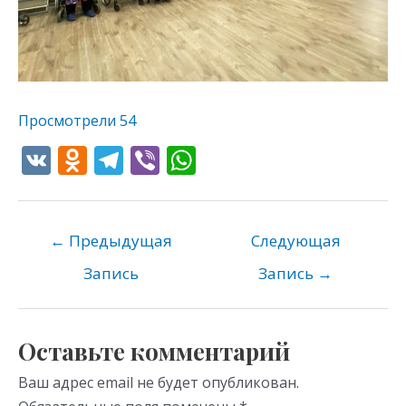
Просмотрели
54
V
O
T
Vi
W
K
d
el
b
h
n
e
er
at
o
gr
s
←
Предыдущая
Следующая
kl
a
A
Запись
Запись
→
as
m
p
s
p
Оставьте комментарий
ni
Ваш адрес email не будет опубликован.
ki