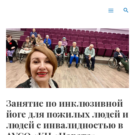
Перейти
Навигация
Main
Пои
к
по
Menu
содержимому
записям
Занятие по инклюзивной
йоге для пожилых людей и
людей с инвалидностью в