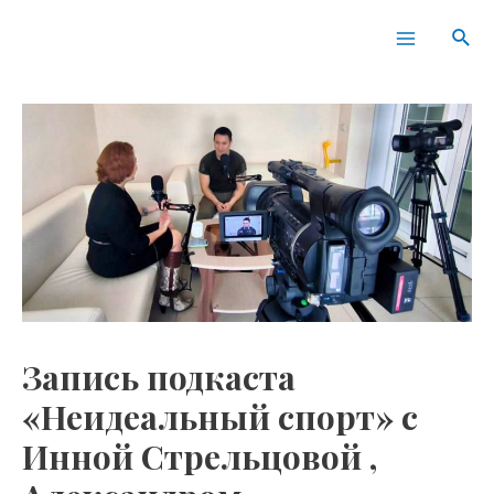
Перейти
Навигация
Main
Пои
к
по
Menu
содержимому
записям
Запись подкаста
«Неидеальный спорт» с
Инной Стрельцовой ,