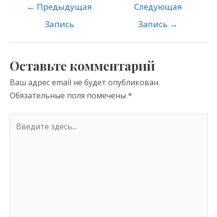
o
gr
s
←
Предыдущая
Следующая
kl
a
A
Запись
Запись
→
as
m
p
s
p
Оставьте комментарий
ni
Ваш адрес email не будет опубликован.
ki
Обязательные поля помечены
*
Введите
здесь...