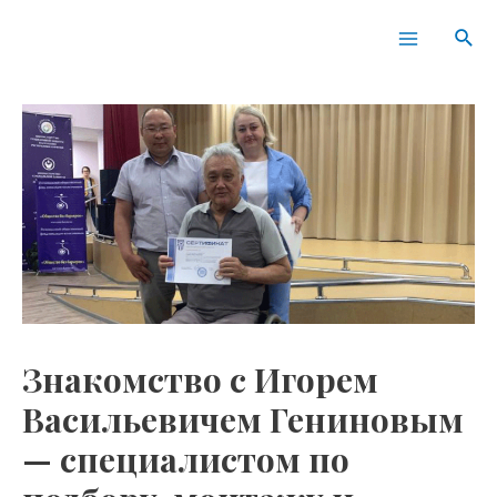
Перейти
Навигация
Main
Пои
к
по
Menu
содержимому
записям
Знакомство с Игорем
Васильевичем Гениновым
— специалистом по