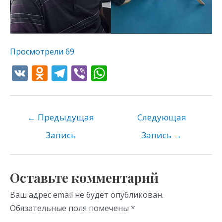
Просмотрели
69
V
O
T
Vi
W
K
d
el
b
h
n
e
er
at
o
gr
s
←
Предыдущая
Следующая
kl
a
A
Запись
Запись
→
as
m
p
s
p
Оставьте комментарий
ni
Ваш адрес email не будет опубликован.
ki
Обязательные поля помечены
*