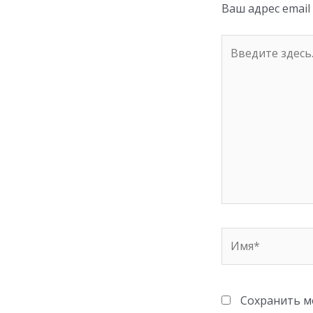
ni
Ваш адрес email
ki
Введите
здесь...
Имя*
Сохранить мо