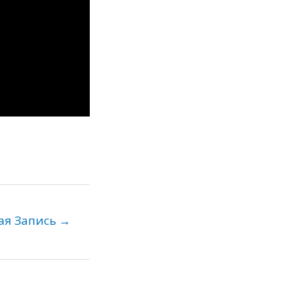
ая Запись
→