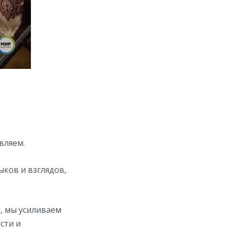
вляем.
ыков и взглядов,
й, мы усиливаем
сти и