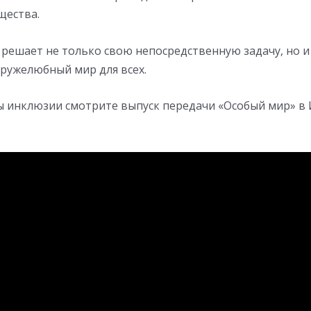
щества.
решает не только свою непосредственную задачу, но и 
ружелюбный мир для всех.
ы инклюзии смотрите выпуск передачи «Особый мир» 