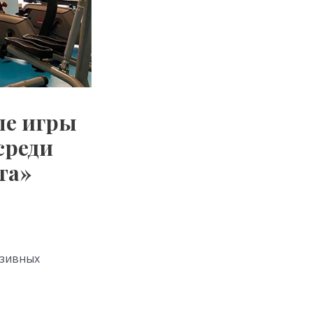
ые игры
среди
та»
юзивных