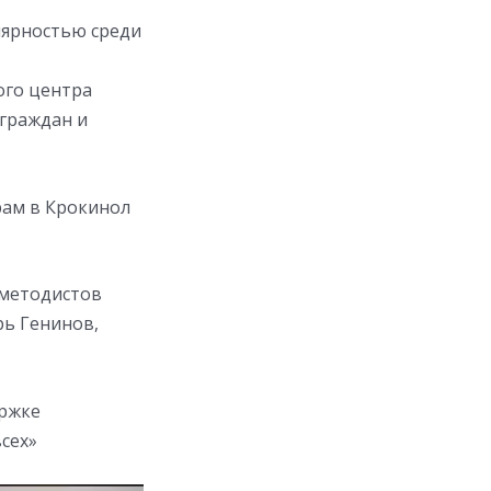
лярностью среди
ого центра
граждан и
рам в Крокинол
 методистов
рь Генинов,
ержке
сех»