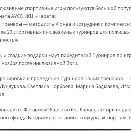
люзивные спортивные игры пользуются большой попу
ната АУСО «КЦ «Нарата».
, тренеры — методисты Фонда и сотрудники комплексн
лее 20 спортивных инклюзивных турниров для пожилых 
дностью.
ы и сладкие подарки ждут победителей Турниров по иг
 ноября после инклюзивной йоги.
тренировки и проведение Турниров наших тренеров —
 Лундукова, Светлана Норбоева, Марина Бадмаева, Иго
ов.
оводится Фондом «Общество без барьеров» при подд
ного фонда Владимира Потанина конкурса «Спорт для в