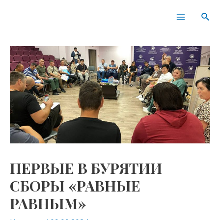
Перейти
Навигация
Main
Пои
к
по
Menu
содержимому
записям
ПЕРВЫЕ В БУРЯТИИ
СБОРЫ «РАВНЫЕ
РАВНЫМ»