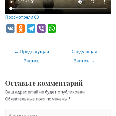
Просмотрели
88
V
O
T
Vi
W
K
d
el
b
h
n
e
er
at
o
gr
s
←
Предыдущая
Следующая
kl
a
A
Запись
Запись
→
as
m
p
s
p
Оставьте комментарий
ni
Ваш адрес email не будет опубликован.
ki
Обязательные поля помечены
*
Введите