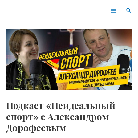
Перейти
Навигация
Main
Пои
к
по
Menu
содержимому
записям
Подкаст «Неидеальный
спорт» с Александром
Дорофеевым