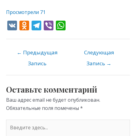
Просмотрели
71
V
O
T
Vi
W
K
d
el
b
h
n
e
er
at
o
gr
s
←
Предыдущая
Следующая
kl
a
A
Запись
Запись
→
as
m
p
s
p
Оставьте комментарий
ni
Ваш адрес email не будет опубликован.
ki
Обязательные поля помечены
*
Введите
здесь...