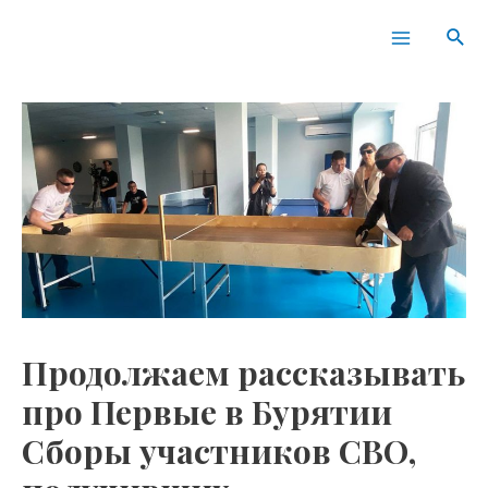
Перейти
Навигация
Main
Пои
к
по
Menu
содержимому
записям
Продолжаем рассказывать
про Первые в Бурятии
Сборы участников СВО,