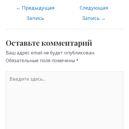
n
e
er
at
o
gr
s
←
Предыдущая
Следующая
kl
a
A
Запись
Запись
→
as
m
p
s
p
Оставьте комментарий
ni
Ваш адрес email не будет опубликован.
ki
Обязательные поля помечены
*
Введите
здесь...