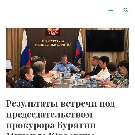
Перейти
Навигация
Main
Пои
к
по
Menu
содержимому
записям
Результаты встречи под
председательством
прокурора Бурятии