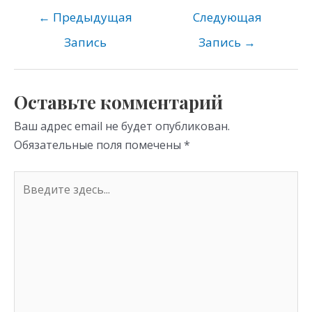
o
gr
s
←
Предыдущая
Следующая
kl
a
A
Запись
Запись
→
as
m
p
s
p
Оставьте комментарий
ni
Ваш адрес email не будет опубликован.
ki
Обязательные поля помечены
*
Введите
здесь...