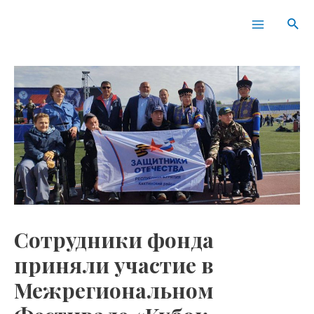
Перейти
Навигация
Main
Пои
к
по
Menu
содержимому
записям
Сотрудники фонда
приняли участие в
Межрегиональном