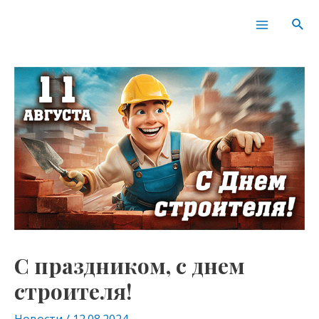
Перейти
Навигация
Main
Пои
к
по
Menu
содержимому
записям
С праздником, с днем
строителя!