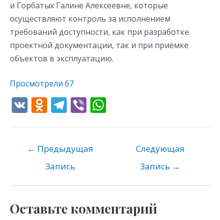
и Горбатых Галине Алексеевне, которые
осуществляют контроль за исполнением
требований доступности, как при разработке
проектной документации, так и при приёмке
объектов в эксплуатацию.
Просмотрели
67
V
O
T
Vi
W
K
d
el
b
h
n
e
er
at
o
gr
s
←
Предыдущая
Следующая
kl
a
A
Запись
Запись
→
as
m
p
s
p
Оставьте комментарий
ni