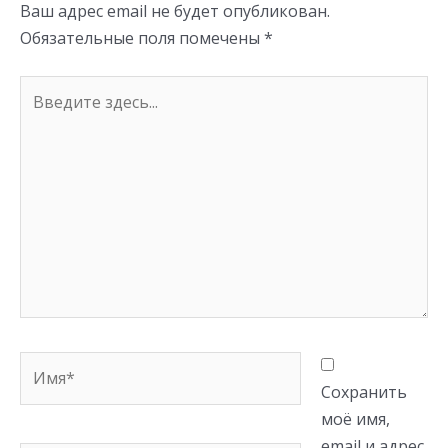
Ваш адрес email не будет опубликован.
ki
Обязательные поля помечены
*
Введите
здесь...
Имя*
Сохранить
моё имя,
email и адрес