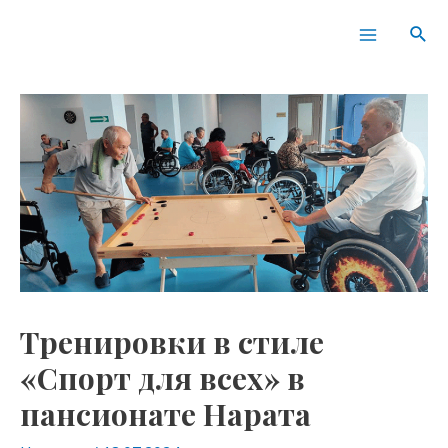
Перейти
Навигация
Main
Пои
к
по
Menu
содержимому
записям
Тренировки в стиле
«Спорт для всех» в
пансионате Нарата