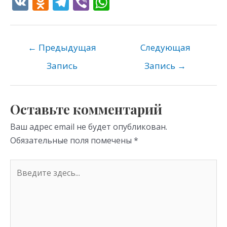
V
O
T
Vi
W
K
d
el
b
h
n
e
er
at
o
gr
s
←
Предыдущая
Следующая
kl
a
A
Запись
Запись
→
as
m
p
s
p
Оставьте комментарий
ni
Ваш адрес email не будет опубликован.
ki
Обязательные поля помечены
*
Введите
здесь...