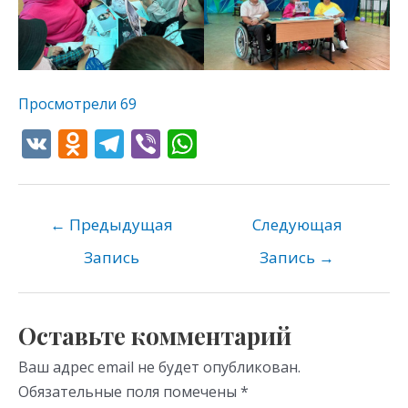
Просмотрели
69
V
O
T
Vi
W
K
d
el
b
h
n
e
er
at
o
gr
s
←
Предыдущая
Следующая
kl
a
A
Запись
Запись
→
as
m
p
s
p
Оставьте комментарий
ni
Ваш адрес email не будет опубликован.
ki
Обязательные поля помечены
*