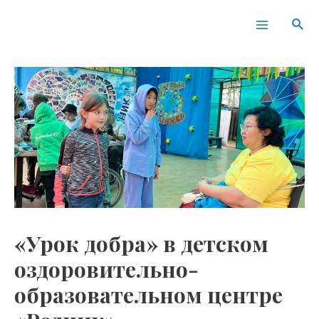
Перейти
Навигация
Main
Пои
к
по
Menu
содержимому
записям
«Урок добра» в детском
оздоровительно-
образовательном центре