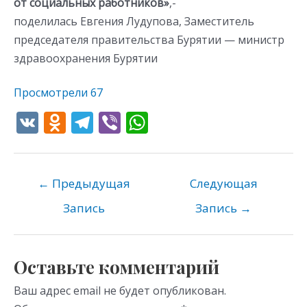
от социальных работников»
,-
поделилась Евгения Лудупова, Заместитель
председателя правительства Бурятии — министр
здравоохранения Бурятии
Просмотрели
67
V
O
T
Vi
W
K
d
el
b
h
n
e
er
at
o
gr
s
←
Предыдущая
Следующая
kl
a
A
Запись
Запись
→
as
m
p
s
p
Оставьте комментарий
ni
Ваш адрес email не будет опубликован.
ki