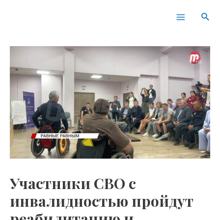
Перейти
Навигация
Main
Пои
к
по
Menu
содержимому
записям
Участники СВО с
инвалидностью пройдут
реабилитацию и