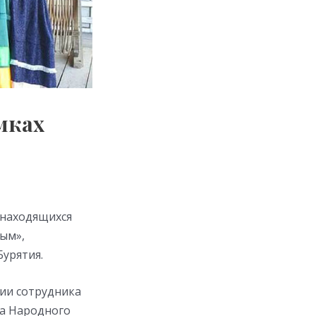
мках
 находящихся
ным»,
урятия.
нии сотрудника
та Народного