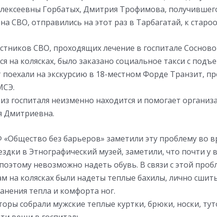
Алексеевны Горбатых, Дмитрия Трофимова, получившег
на СВО, отправились на этот раз в Тарбагатай, к старо
стников СВО, проходящих лечение в госпитале Сосново
 на колясках, было заказано социальное такси с подъ
т поехали на экскурсию в 18-местном Форде Транзит, 
МСЭ.
 из госпиталя неизменно находится и помогает органи
 Дмитриевна.
 «Общество без барьеров» заметили эту проблему во в
дки в Этнографический музей, заметили, что почти у в
 поэтому невозможно надеть обувь. В связи с этой про
ам на колясках были надеты теплые бахилы, лично сши
анения тепла и комфорта ног.
оры собрали мужские теплые куртки, брюки, носки, тут