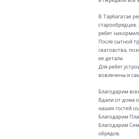
и передали все 
В Тарбагатае ре
старообрядцев. 
ребят накормили
После сытной тр
сватовства, поз
ее детали.
Для ребят устро
вовлечены и сам
Благодарим всех
Вдали от дома о
наших гостей со
Благодарим Пла
Благодарим Сем
обрядов.