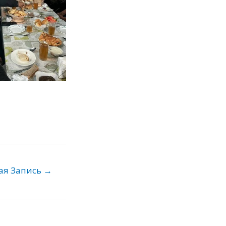
ая Запись
→