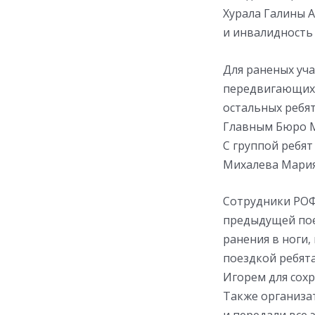
Хурала Галины 
и инвалидность 
Для раненых уча
передвигающихся
остальных ребя
Главным Бюро 
С группой ребят
Михалева Мария
Сотрудники РОФ
предыдущей поез
ранения в ноги,
поездкой ребят
Игорем для сохр
Также организат