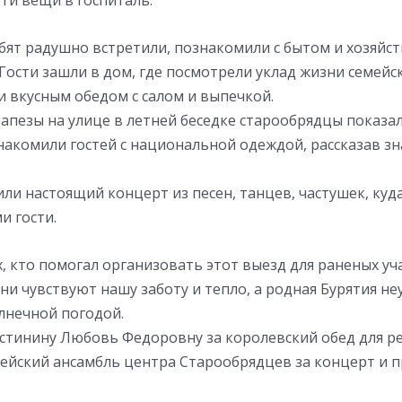
эти вещи в госпиталь.
бят радушно встретили, познакомили с бытом и хозяйс
Гости зашли в дом, где посмотрели уклад жизни семейск
 вкусным обедом с салом и выпечкой.
апезы на улице в летней беседке старообрядцы показа
накомили гостей с национальной одеждой, рассказав з
или настоящий концерт из песен, танцев, частушек, куд
и гости.
, кто помогал организовать этот выезд для раненых уч
ни чувствуют нашу заботу и тепло, а родная Бурятия не
лнечной погодой.
стинину Любовь Федоровну за королевский обед для ре
ейский ансамбль центра Старообрядцев за концерт и 