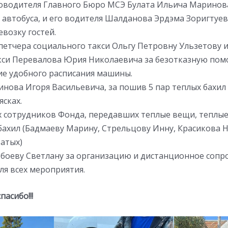
оводителя Главного Бюро МСЭ Булата Ильича Маринова
автобуса, и его водителя Шалданова Эрдэма Зоригтуев
возку гостей.
петчера социального такси Ольгу Петровну Ульзетову 
кси Перевалова Юрия Николаевича за безотказную по
ие удобного расписания машины.
нова Игоря Васильевича, за пошив 5 пар теплых бахил 
сках.
х сотрудников Фонда, передавших теплые вещи, теплы
бахил (Бадмаеву Марину, Стрельцову Инну, Красикова Н
батых)
боеву Светлану за организацию и дистанционное соп
ля всех мероприятия.
асибо!!!