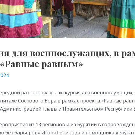
ия для военнослужащих, в ра
 «Равные равным»
2024
чередной раз состоялась экскурсия для военнослужащих,
спитале Соснового Бора в рамках проекта «Равные рав
Администрацией Главы и Правительством Республики Б
ероприятия из 13 регионов и из Бурятии в сопровожде
о без барьеров» Игоря Генинова и помощника депута