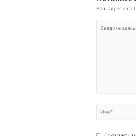
ni
Ваш адрес email
ki
Введите
здесь...
Имя*
Сохранить мо