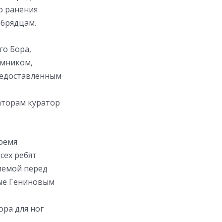
о ранения
обрядцам.
го Бора,
емником,
предоставленным
заторам куратор
ремя
сех ребят
блемой перед
тые Гениновым
ора для ног