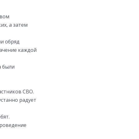
твом
их, а затем
ли обряд
начение каждой
а были
астников СВО.
устанно радует
бят.
проведение