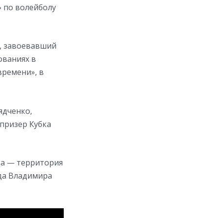
» по волейболу
, завоевавший
ованиях в
времени», в
ядченко,
 призер Кубка
та — территория
да Владимира