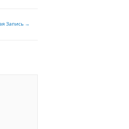
ая Запись
→