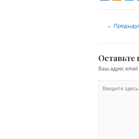
K
d
e
n
o
←
Предыдущ
kl
as
s
Оставьте
ni
Ваш адрес email
ki
Введите
здесь...