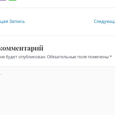
l
b
h
e
er
at
gr
s
ая Запись
Следующ
a
A
m
p
p
 комментарий
 не будет опубликован.
Обязательные поля помечены
*