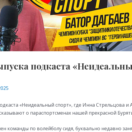
ыпуска подкаста «Неидеальн
2025
одкаста «Неидеальный спорт», где Инна Стрельцова и 
сказывают о параспортсменах нашей прекрасной Бурят
мен команды по волейболу сидя, буквально недавно за