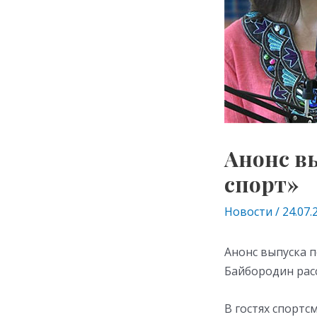
Анонс в
спорт»
Новости
/
24.07.
Анонс выпуска п
Байбородин рас
В гостях спортс