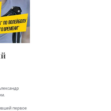
ый
Александр
ии.
нявшей первое