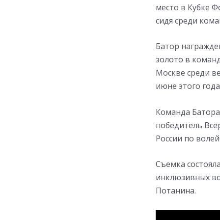
место в Кубке Ф
сидя среди кома
Батор награжде
золото в команд
Москве среди ве
июне этого года
Команда Батора
победитель Всер
России по волей
Съемка состоял
инклюзивных во
Потанина.