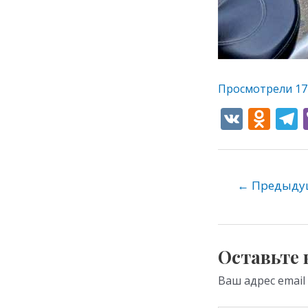
Просмотрели
17
V
O
K
d
e
n
o
←
Предыдущ
kl
as
s
Оставьте
ni
Ваш адрес email
ki