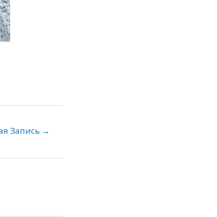
ая Запись
→