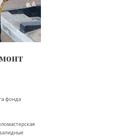
емонт
га фонда
еломастерская
нвалидные