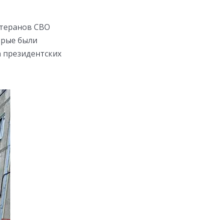
етеранов СВО
орые были
а президентских