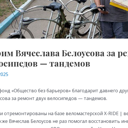
им Вячеслава Белоусова за р
лосипедов — тандемов
2025
онд «Общество без барьеров» благодарит давнего дру
сова за ремонт двух велосипедов — тандемов.
и отремонтированы на базе веломастерской X-RIDE | в
акже Вячеслав Белоусов не раз помогал восстановить и