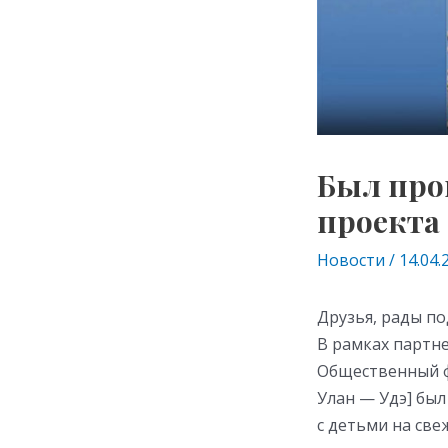
Был про
проекта
Новости
/
14.04.
Друзья, рады по
В рамках партн
Общественный ф
Улан — Удэ] бы
с детьми на све