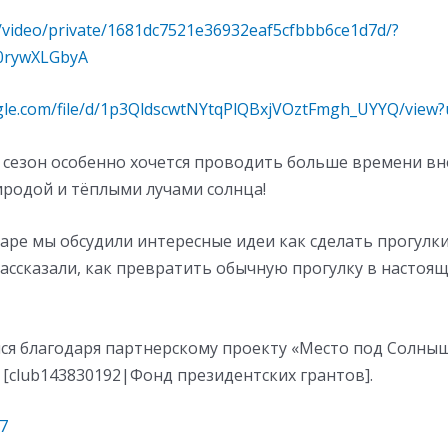
u/video/private/1681dc7521e36932eaf5cfbbb6ce1d7d/?
0rywXLGbyA
ogle.com/file/d/1p3QldscwtNYtqPlQBxjVOztFmgh_UYYQ/view?
 сезон особенно хочется проводить больше времени вн
иродой и тёплыми лучами солнца!
аре мы обсудили интересные идеи как сделать прогулк
ассказали, как превратить обычную прогулку в настоя
лся благодаря партнерскому проекту «Место под Солны
[club143830192|Фонд президентских грантов].
7