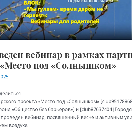
веден вебинар в рамках парт
 «Место под «Солнышком»
2025
делиться!
ерского проекта «Место под «Солнышком» [club9517886
онд «Общество без барьеров»] и [club87637404|Городс
л проведен вебинар, посвященный весне и активным ул
жем воздухе.