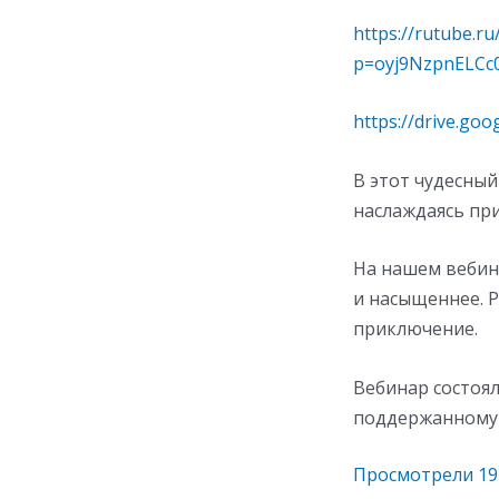
https://rutube.r
p=oyj9NzpnELCc
https://drive.go
В этот чудесный
наслаждаясь пр
На нашем вебин
и насыщеннее. Р
приключение.
Вебинар состоя
поддержанному 
Просмотрели
19