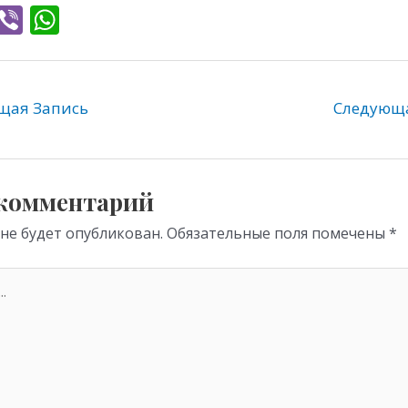
T
Vi
W
l
b
h
e
er
at
gr
s
ая Запись
Следующ
a
A
m
p
p
 комментарий
 не будет опубликован.
Обязательные поля помечены
*