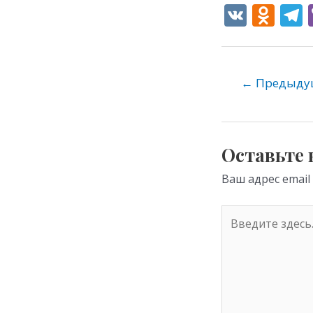
V
O
K
d
e
n
o
←
Предыдущ
kl
as
s
Оставьте
ni
Ваш адрес email
ki
Введите
здесь...