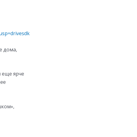
usp=drivesdk
е дома,
и еще ярче
щее
шком»,