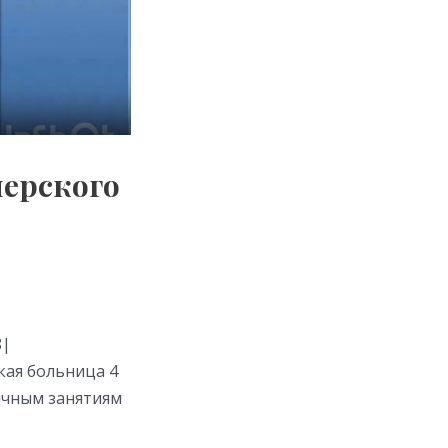
нерского
8|
кая больница 4
ичным занятиям