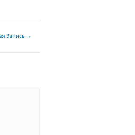
ая Запись
→