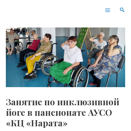
Перейти
Навигация
Main
Пои
к
по
Menu
содержимому
записям
Занятие по инклюзивной
йоге в пансионате АУСО
«КЦ «Нарата»