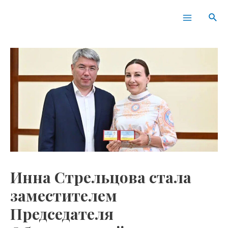
Перейти
Навигация
Main
Пои
к
по
Menu
содержимому
записям
Инна Стрельцова стала
заместителем
Председателя