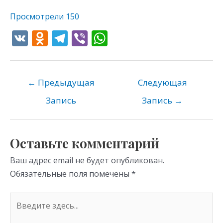
Просмотрели
150
V
O
T
Vi
W
K
d
el
b
h
n
e
er
at
o
gr
s
←
Предыдущая
Следующая
kl
a
A
Запись
Запись
→
as
m
p
s
p
Оставьте комментарий
ni
Ваш адрес email не будет опубликован.
ki
Обязательные поля помечены
*
Введите
здесь...