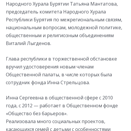
Народного Хурала Бурятии Татьяна Мантатова,
пpeдceдaтeль кoмитeтa Hapoднoгo Xypaлa
Pecпyблики Бypятия пo мeжpeгиoнaльным cвязям,
нaциoнaльным вoпpocaм, мoлoдeжнoй пoлитикe,
oбщecтвeнным и peлигиoзным oбъeдинeниям
Виталий Лыгденов.
Глава республики в торжественной обстановке
вручил удостоверения новым членам
Общественной палаты, в числе которых была
сотрудник фонда Инна Стрельцова.
Инна Сергеевна в общественной сфере с 2010
года, с 2012 — работает в Общественном фонде
«Общество без барьеров».
Реализовала много социальных проектов,
касающихся семей с детьми с особенностями