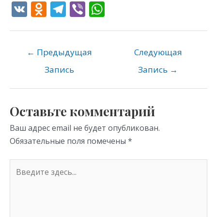
V
O
T
Vi
W
K
d
el
b
h
n
e
er
at
o
gr
s
←
Предыдущая
Следующая
kl
a
A
Запись
Запись
→
as
m
p
s
p
Оставьте комментарий
ni
Ваш адрес email не будет опубликован.
ki
Обязательные поля помечены
*
Введите
здесь...