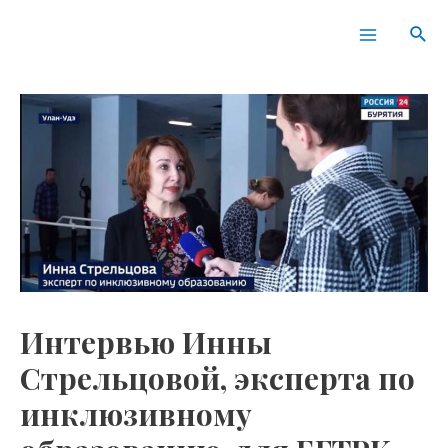
Перейти
Навигация
Main
Пои
к
по
Menu
содержимому
записям
Интервью Инны
Стрельцовой, эксперта по
инклюзивному