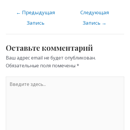
n
e
er
at
o
gr
s
←
Предыдущая
Следующая
kl
a
A
Запись
Запись
→
as
m
p
s
p
Оставьте комментарий
ni
Ваш адрес email не будет опубликован.
ki
Обязательные поля помечены
*
Введите
здесь...