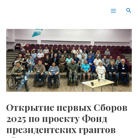
Перейти
Навигация
Main
Пои
к
по
Menu
содержимому
записям
Открытие первых Сборов
2025 по проекту Фонд
президентских грантов