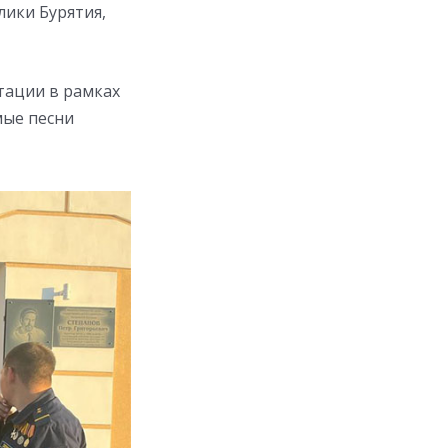
ики Бурятия,
тации в рамках
мые песни