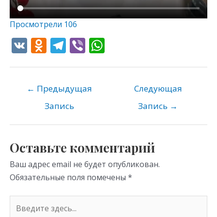
Просмотрели
106
V
O
T
Vi
W
K
d
el
b
h
n
e
er
at
o
gr
s
←
Предыдущая
Следующая
kl
a
A
Запись
Запись
→
as
m
p
s
p
Оставьте комментарий
ni
Ваш адрес email не будет опубликован.
ki
Обязательные поля помечены
*
Введите
здесь...