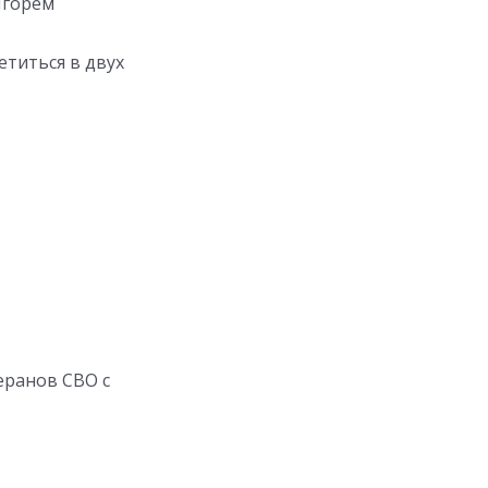
Игорем
титься в двух
еранов СВО с