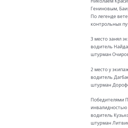
Николаем Краси
Гениновым, Баи
По легенде вет
контрольных пун
3 место занял э
водитель Найда
штурман Очиро
2 место у экипа
водитель Дагба
штурман Дороф
Победителями П
инвалидностью 
водитель Кузьк
штурман Литви