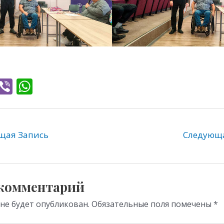
T
Vi
W
l
b
h
e
er
at
gr
s
ая Запись
Следующ
a
A
m
p
p
 комментарий
 не будет опубликован.
Обязательные поля помечены
*