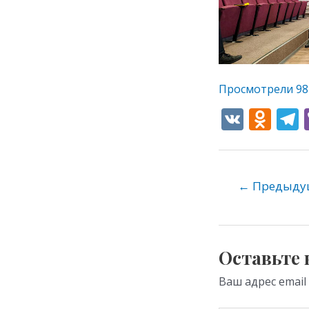
Просмотрели
98
V
O
K
d
e
n
o
←
Предыдущ
kl
as
s
Оставьте
ni
Ваш адрес email
ki