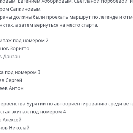
ковым, Евгением Хоборковым, Светланой Норбоевой, 
ром Сапкиновым.
ераны должны были проехать маршрут по легенде и отме
ктах, а затем вернуться на место старта.
кипаж под номером 2
нов Зоригто
в Данзан
жа под номером 3
ев Сергей
еев Антон
ервенства Бурятии по автоориентированию среди вет
стал экипаж под номером 4
о Алексей
нов Николай