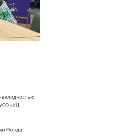
а
инвалидностью
АУСО «КЦ
ми Фонда