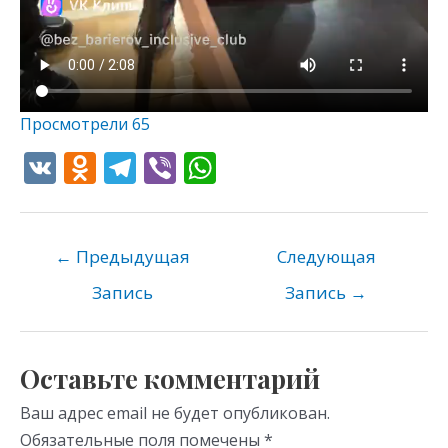
Просмотрели
65
V
O
T
Vi
W
K
d
el
b
h
n
e
er
at
o
gr
s
←
Предыдущая
Следующая
kl
a
A
Запись
Запись
→
as
m
p
s
p
Оставьте комментарий
ni
Ваш адрес email не будет опубликован.
ki
Обязательные поля помечены
*