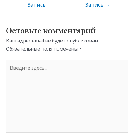
kl
a
A
Запись
Запись
→
as
m
p
s
p
Оставьте комментарий
ni
Ваш адрес email не будет опубликован.
ki
Обязательные поля помечены
*
Введите
здесь...