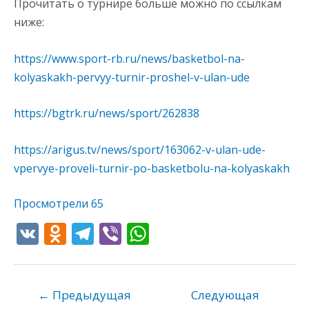
Прочитать о турнире больше можно по ссылкам
ниже:
https://www.sport-rb.ru/news/basketbol-na-
kolyaskakh-pervyy-turnir-proshel-v-ulan-ude
https://bgtrk.ru/news/sport/262838
https://arigus.tv/news/sport/163062-v-ulan-ude-
vpervye-proveli-turnir-po-basketbolu-na-kolyaskakh
Просмотрели
65
V
O
T
Vi
W
K
d
el
b
h
n
e
er
at
o
gr
s
←
Предыдущая
Следующая