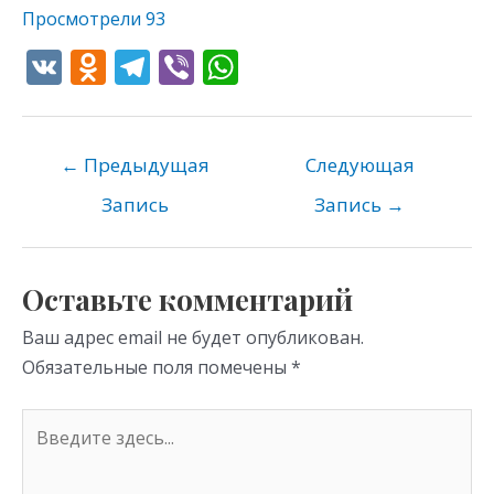
Просмотрели
93
V
O
T
Vi
W
K
d
el
b
h
n
e
er
at
o
gr
s
←
Предыдущая
Следующая
kl
a
A
Запись
Запись
→
as
m
p
s
p
Оставьте комментарий
ni
Ваш адрес email не будет опубликован.
ki
Обязательные поля помечены
*
Введите
здесь...