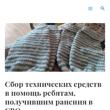
Перейти
Навигация
Main
Пои
к
по
Menu
содержимому
записям
Сбор технических средств
в помощь ребятам,
получившим ранения в