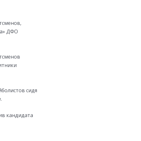
тсменов,
ва» ДФО
ртсменов
щитники
йболистов сидя
.
ив кандидата