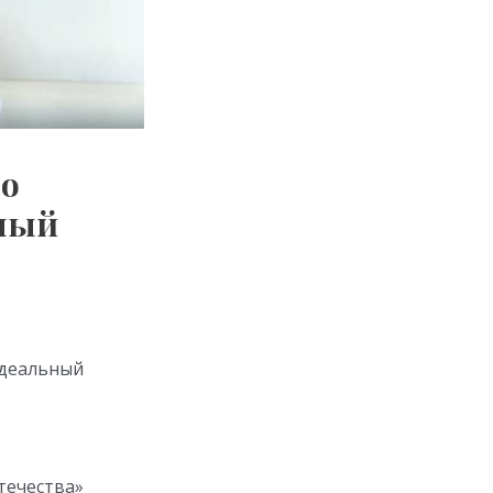
 о
ьный
идеальный
течества»