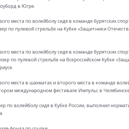
оуборд в Югре.
ого места по волейболу сидя в команде бурятских спор
зер по пулевой стрельбе на Кубке «Защитники Отечест
ого места по волейболу сидя в команде бурятских спо
изер по пулевой стрельбе на Всероссийском Кубке «За
риусе.
ого места в шахматах и второго места в команде воле
втором международном фестивале Импульс в Челябинске
ер по волейболу сидя в Кубке России, выполнил нормат
а.
але фонда по ссылке: