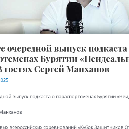
е очередной выпуск подкаста
ртсменах Бурятии «Неидеал
В гостях Сергей Манханов
2025
дной выпуск подкаста о параспортсменах Бурятии «Не
 Манханов
вых всероссийских соревнований «Кубок Защитников О