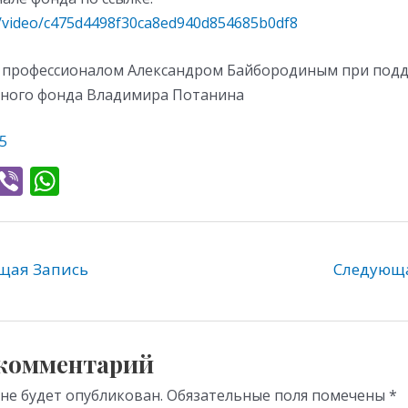
u/video/c475d4498f30ca8ed940d854685b0df8
т профессионалом Александром Байбородиным при под
ного фонда Владимира Потанина
5
T
Vi
W
l
b
h
e
er
at
gr
s
ая Запись
Следующ
a
A
m
p
p
 комментарий
 не будет опубликован.
Обязательные поля помечены
*