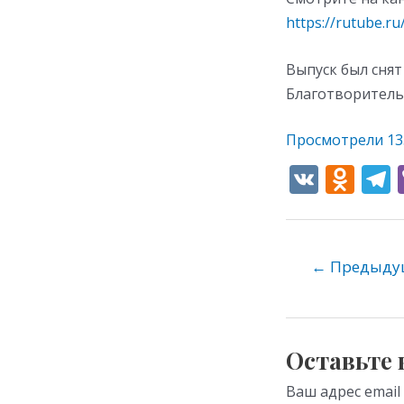
https://rutube.r
Выпуск был сня
Благотворитель
Просмотрели
13
V
O
K
d
e
n
o
←
Предыдущ
kl
as
s
Оставьте
ni
Ваш адрес email