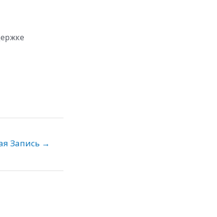
держке
ая Запись
→