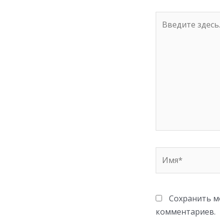
ki
Введите
здесь...
Имя*
Сохранить мо
комментариев.