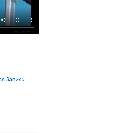
ая Запись
→