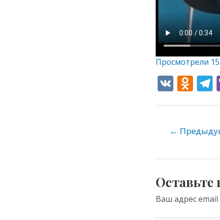
Просмотрели
15
V
O
K
d
e
n
o
←
Предыдущ
kl
as
s
Оставьте
ni
Ваш адрес email
ki