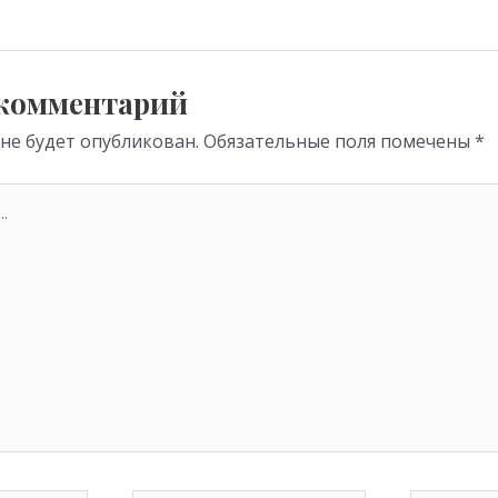
a
A
m
p
p
 комментарий
 не будет опубликован.
Обязательные поля помечены
*