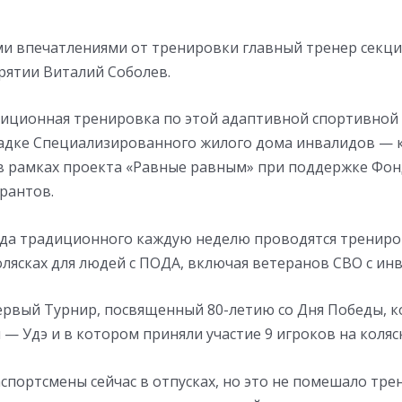
ми впечатлениями от тренировки главный тренер секци
урятии Виталий Соболев.
диционная тренировка по этой адаптивной спортивной
дке Специализированного жилого дома инвалидов — 
й в рамках проекта «Равные равным» при поддержке Фо
рантов.
года традиционного каждую неделю проводятся трениро
олясках для людей с ПОДА, включая ветеранов СВО с ин
ервый Турнир, посвященный 80-летию со Дня Победы, 
 — Удэ и в котором приняли участие 9 игроков на коляск
портсмены сейчас в отпусках, но это не помешало тре