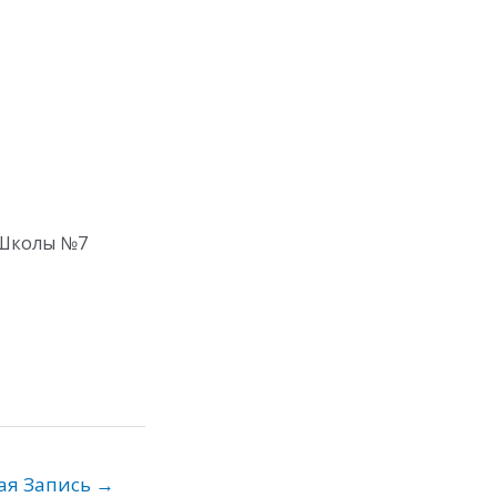
 Школы №7
ая Запись
→