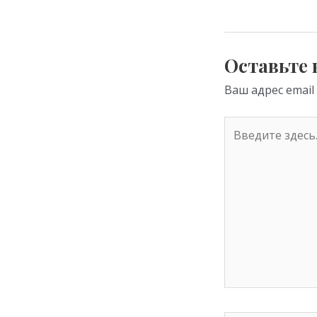
kl
as
s
Оставьте
ni
Ваш адрес email
ki
Введите
здесь...