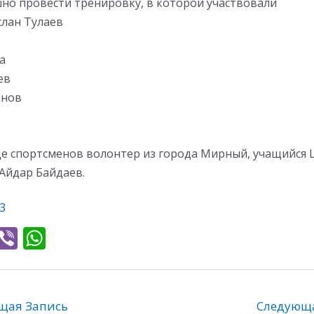
шно провести тренировку, в которой участвовали
слан Тулаев
а
ев
енов
е спортсменов волонтер из города Мирный, учащийся
 Айдар Байдаев.
3
T
Vi
W
l
b
h
e
er
at
gr
s
ая Запись
Следующ