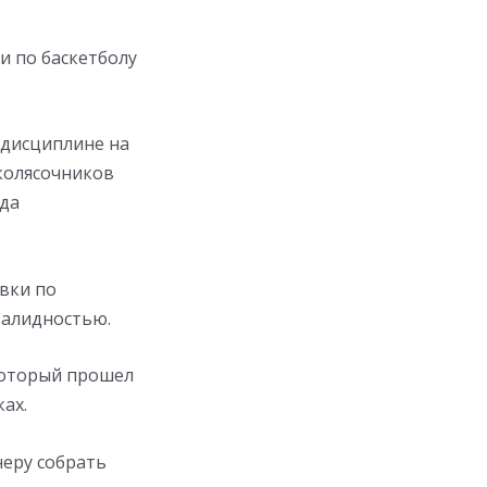
и по баскетболу
 дисциплине на
колясочников
нда
вки по
валидностью.
который прошел
ах.
неру собрать