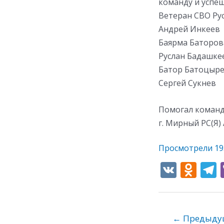
команду и успе
Ветеран СВО Ру
Андрей Инкеев
Баярма Баторов
Руслан Бадашке
Батор Батоцыр
Сергей Сукнев
Помогал команд
г. Мирный РС(Я)
Просмотрели
19
V
O
K
d
e
n
o
←
Предыдущ