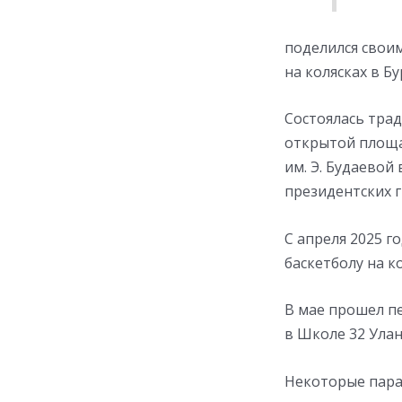
поделился свои
на колясках в Б
Состоялась тра
открытой площа
им. Э. Будаево
президентских г
С апреля 2025 
баскетболу на к
В мае прошел п
в Школе 32 Улан
Некоторые парас