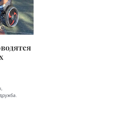
оводятся
х
ы,
 дружба.