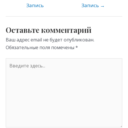
kl
a
A
Запись
Запись
→
as
m
p
s
p
Оставьте комментарий
ni
Ваш адрес email не будет опубликован.
ki
Обязательные поля помечены
*
Введите
здесь...